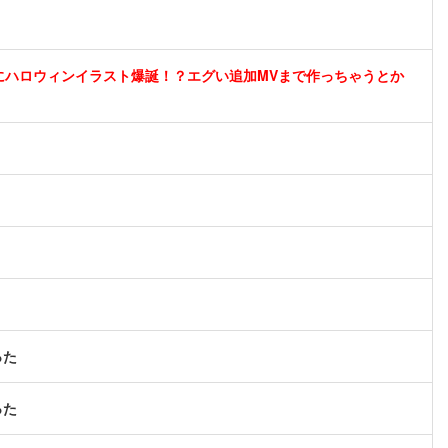
にハロウィンイラスト爆誕！？エグい追加MVまで作っちゃうとか
った
った