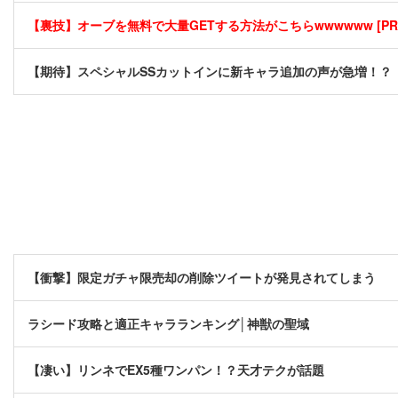
【裏技】オーブを無料で大量GETする方法がこちらwwwwww [PR
【期待】スペシャルSSカットインに新キャラ追加の声が急増！？
【衝撃】限定ガチャ限売却の削除ツイートが発見されてしまう
ラシード攻略と適正キャラランキング│神獣の聖域
【凄い】リンネでEX5種ワンパン！？天才テクが話題