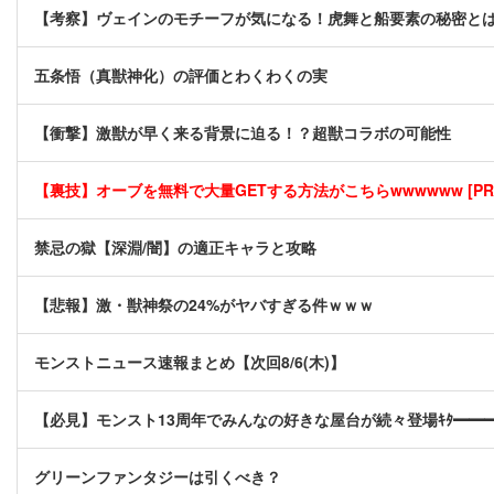
【考察】ヴェインのモチーフが気になる！虎舞と船要素の秘密と
五条悟（真獣神化）の評価とわくわくの実
【衝撃】激獣が早く来る背景に迫る！？超獣コラボの可能性
【裏技】オーブを無料で大量GETする方法がこちらwwwwww [PR
禁忌の獄【深淵/闇】の適正キャラと攻略
【悲報】激・獣神祭の24%がヤバすぎる件ｗｗｗ
モンストニュース速報まとめ【次回8/6(木)】
【必見】モンスト13周年でみんなの好きな屋台が続々登場ｷﾀ━━━(ﾟ
グリーンファンタジーは引くべき？