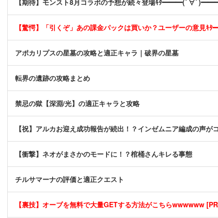
【期待】モンスト8月コラボの予想が続々登場ｷﾀ━━━(ﾟ∀ﾟ)━━━
【驚愕】「引くぞ」あの課金パックは買いか？ユーザーの意見ｷﾀ━━━
アポカリプスの星墓の攻略と適正キャラ｜破界の星墓
転界の遺跡の攻略まとめ
禁忌の獄【深淵/光】の適正キャラと攻略
【祝】アルカお迎え成功報告が続出！？インゼムニア編成の声が
【衝撃】ネオがまさかのモードに！？棺桶さんキレる事態
チルサマーナの評価と適正クエスト
【裏技】オーブを無料で大量GETする方法がこちらwwwwww [PR