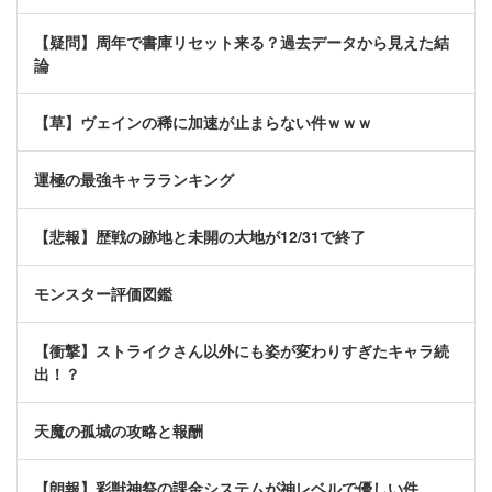
【疑問】周年で書庫リセット来る？過去データから見えた結
論
【草】ヴェインの稀に加速が止まらない件ｗｗｗ
運極の最強キャラランキング
【悲報】歴戦の跡地と未開の大地が12/31で終了
モンスター評価図鑑
【衝撃】ストライクさん以外にも姿が変わりすぎたキャラ続
出！？
天魔の孤城の攻略と報酬
【朗報】彩獣神祭の課金システムが神レベルで優しい件