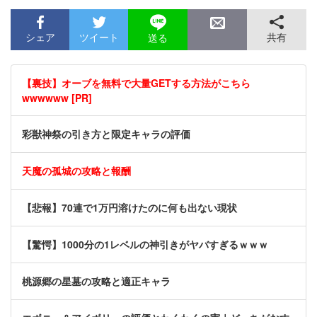
シェア
ツイート
共有
送る
【裏技】オーブを無料で大量GETする方法がこちら
wwwwww [PR]
彩獣神祭の引き方と限定キャラの評価
天魔の孤城の攻略と報酬
【悲報】70連で1万円溶けたのに何も出ない現状
【驚愕】1000分の1レベルの神引きがヤバすぎるｗｗｗ
桃源郷の星墓の攻略と適正キャラ