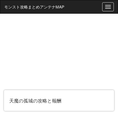
モンスト攻略まとめアンテナMAP
T
o
g
g
l
e
n
a
v
i
g
a
t
i
o
n
天魔の孤城の攻略と報酬