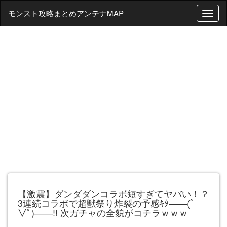
モンスト攻略まとめアンテナMAP
T
o
g
g
l
e
n
a
v
i
g
a
t
i
o
n
【激震】ダンダダンコラボ短すぎてヤバい！？
3連続コラボで超獣祭り炸裂の予感ｷﾀ――(ﾟ
∀ﾟ)――!! 次ガチャの全貌がコチラｗｗｗ