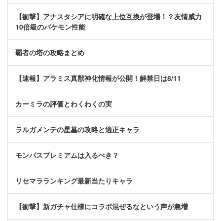
【衝撃】アナスタシアに明確な上位互換が登場！？友情威力
10倍級のバケモン性能
覇者の塔の攻略まとめ
【速報】アラミス真獣神化情報が公開！解禁日は8/11
カーミラの評価とわくわくの実
ラルガメンテの星墓の攻略と適正キャラ
モンパスプレミアムは入るべき？
リセマラランキング最新当たりキャラ
【衝撃】新ガチャ仕様にコラボ混ぜるなという声が急増