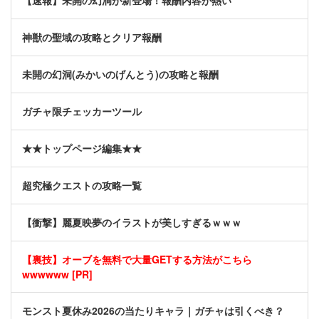
【速報】未開の幻洞が新登場！報酬内容が熱い
神獣の聖域の攻略とクリア報酬
未開の幻洞(みかいのげんとう)の攻略と報酬
ガチャ限チェッカーツール
★★トップページ編集★★
超究極クエストの攻略一覧
【衝撃】麗夏映夢のイラストが美しすぎるｗｗｗ
【裏技】オーブを無料で大量GETする方法がこちら
wwwwww [PR]
モンスト夏休み2026の当たりキャラ｜ガチャは引くべき？