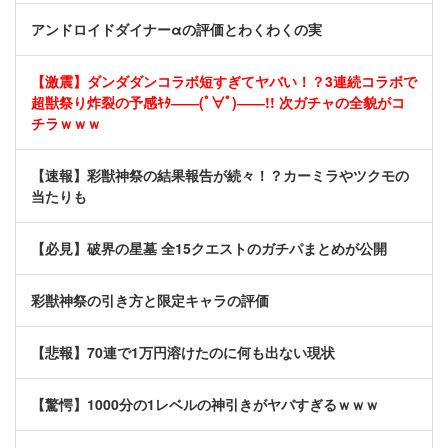
アンドロイドダイナーαの評価とわくわくの実
【激震】ダンダダンコラボ短すぎてヤバい！？3連続コラボで
超獣祭り炸裂の予感ｷﾀ――(ﾟ∀ﾟ)――!! 次ガチャの全貌がコ
チラｗｗｗ
【速報】彩獣神祭の結果報告が続々！？カーミラやツクモの
当たりも
【必見】破界の星墓 全15クエストのガチパまとめが公開
彩獣神祭の引き方と限定キャラの評価
【悲報】70連で1万円溶けたのに何も出ない現状
【驚愕】1000分の1レベルの神引きがヤバすぎるｗｗｗ