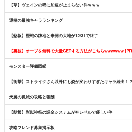
【草】ヴェインの稀に加速が止まらない件ｗｗｗ
運極の最強キャラランキング
【悲報】歴戦の跡地と未開の大地が12/31で終了
【裏技】オーブを無料で大量GETする方法がこちらwwwwww [PR
モンスター評価図鑑
【衝撃】ストライクさん以外にも姿が変わりすぎたキャラ続出！
天魔の孤城の攻略と報酬
【朗報】彩獣神祭の課金システムが神レベルで優しい件
攻略フレンド募集掲示板