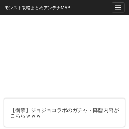
モンスト攻略まとめアンテナMAP
T
o
g
g
l
e
n
a
v
i
g
a
t
i
o
n
【衝撃】ジョジョコラボのガチャ・降臨内容が
こちらｗｗｗ