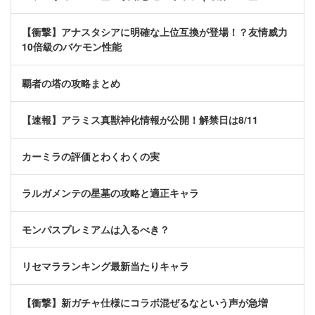
【衝撃】アナスタシアに明確な上位互換が登場！？友情威力
10倍級のバケモン性能
覇者の塔の攻略まとめ
【速報】アラミス真獣神化情報が公開！解禁日は8/11
カーミラの評価とわくわくの実
ラルガメンテの星墓の攻略と適正キャラ
モンパスプレミアムは入るべき？
リセマラランキング最新当たりキャラ
【衝撃】新ガチャ仕様にコラボ混ぜるなという声が急増