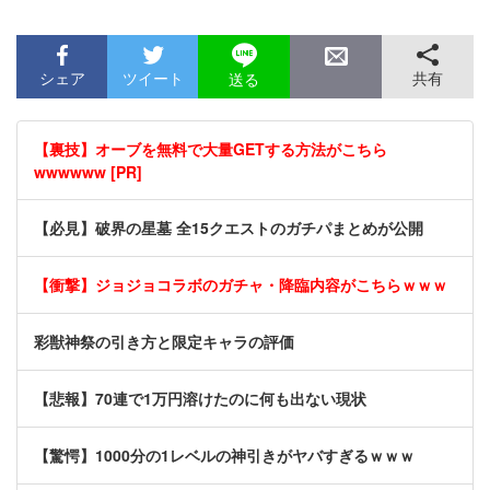
シェア
ツイート
共有
送る
【裏技】オーブを無料で大量GETする方法がこちら
wwwwww [PR]
【必見】破界の星墓 全15クエストのガチパまとめが公開
【衝撃】ジョジョコラボのガチャ・降臨内容がこちらｗｗｗ
彩獣神祭の引き方と限定キャラの評価
【悲報】70連で1万円溶けたのに何も出ない現状
【驚愕】1000分の1レベルの神引きがヤバすぎるｗｗｗ