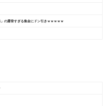
祭」の露骨すぎる集金にドン引きｗｗｗｗｗ
ｗ