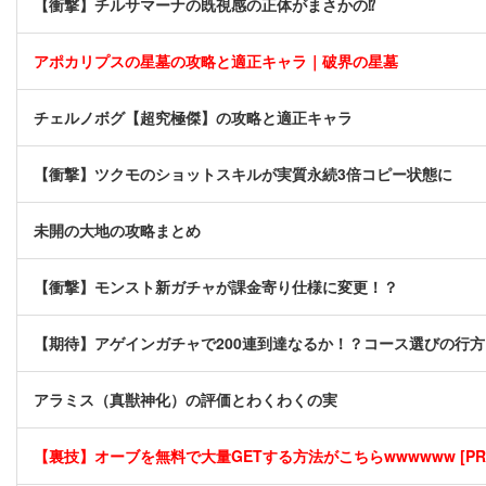
【衝撃】チルサマーナの既視感の正体がまさかの⁉️
アポカリプスの星墓の攻略と適正キャラ｜破界の星墓
チェルノボグ【超究極傑】の攻略と適正キャラ
【衝撃】ツクモのショットスキルが実質永続3倍コピー状態に
未開の大地の攻略まとめ
【衝撃】モンスト新ガチャが課金寄り仕様に変更！？
【期待】アゲインガチャで200連到達なるか！？コース選びの行方
アラミス（真獣神化）の評価とわくわくの実
【裏技】オーブを無料で大量GETする方法がこちらwwwwww [PR