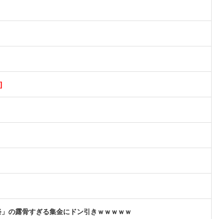
]
祭」の露骨すぎる集金にドン引きｗｗｗｗｗ