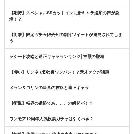
【期待】スペシャルSSカットインに新キャラ追加の声が急
増！？
【衝撃】限定ガチャ限売却の削除ツイートが発見されてしま
う
ラシード攻略と適正キャラランキング│神獣の聖域
【凄い】リンネでEX5種ワンパン！？天才テクが話題
メラン＆コリンの星墓の攻略と適正キャラ
【衝撃】転界の遺跡であ、、、の瞬間が！？
ワンモア12周年人気投票ガチャは引くべき？