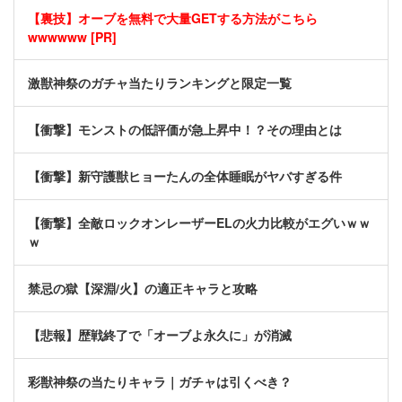
【裏技】オーブを無料で大量GETする方法がこちら
wwwwww [PR]
激獣神祭のガチャ当たりランキングと限定一覧
【衝撃】モンストの低評価が急上昇中！？その理由とは
【衝撃】新守護獣ヒョーたんの全体睡眠がヤバすぎる件
【衝撃】全敵ロックオンレーザーELの火力比較がエグいｗｗ
ｗ
禁忌の獄【深淵/火】の適正キャラと攻略
【悲報】歴戦終了で「オーブよ永久に」が消滅
彩獣神祭の当たりキャラ｜ガチャは引くべき？