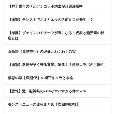
【神】去年のペルソナコラボ演出が話題沸騰中
【衝撃】モンストでネオとエルの名前ミスが発生！？
【考察】ヴェインのモチーフが気になる！虎舞と船要素の秘
密とは
五条悟（真獣神化）の評価とわくわくの実
【衝撃】激獣が早く来る背景に迫る！？超獣コラボの可能性
禁忌の獄【深淵/闇】の適正キャラと攻略
【悲報】激・獣神祭の24%がヤバすぎる件ｗｗｗ
モンストニュース速報まとめ【次回8/6(木)】