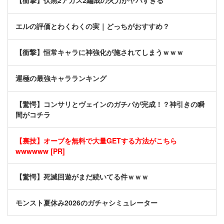
【衝撃】伏黒2アガス2編成の火力がヤバすぎる
エルの評価とわくわくの実｜どっちがおすすめ？
【衝撃】恒常キャラに神強化が施されてしまうｗｗｗ
運極の最強キャラランキング
【驚愕】コンサリとヴェインのガチパが完成！？神引きの瞬
間がコチラ
【裏技】オーブを無料で大量GETする方法がこちら
wwwwww [PR]
【驚愕】死滅回遊がまだ続いてる件ｗｗｗ
モンスト夏休み2026のガチャシミュレーター