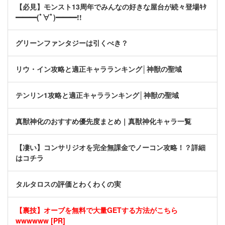
【必見】モンスト13周年でみんなの好きな屋台が続々登場ｷﾀ
━━━(ﾟ∀ﾟ)━━━!!
グリーンファンタジーは引くべき？
リウ・イン攻略と適正キャラランキング│神獣の聖域
テンリン1攻略と適正キャラランキング│神獣の聖域
真獣神化のおすすめ優先度まとめ｜真獣神化キャラ一覧
【凄い】コンサリジオを完全無課金でノーコン攻略！？詳細
はコチラ
タルタロスの評価とわくわくの実
【裏技】オーブを無料で大量GETする方法がこちら
wwwwww [PR]