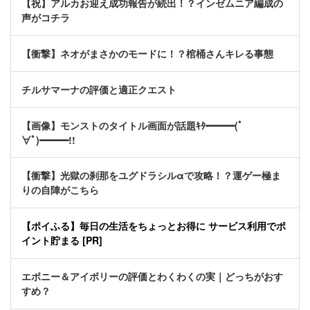
【祝】アルカお迎え成功報告が続出！？インゼムニア編成の
声がコチラ
【衝撃】ネオがまさかのモードに！？棺桶さんキレる事態
チルサマーナの評価と適正クエスト
【画像】モンストのタイトル画面が話題ｷﾀ━━━(ﾟ
∀ﾟ)━━━!!
【衝撃】光獄の刹那をユグドラシルαで攻略！？運ゲー極ま
りの自陣がこちら
【ポイふる】毎日の生活をちょっとお得に サービス利用でポ
イント貯まる [PR]
エボニー＆アイボリーの評価とわくわくの実｜どっちがおす
すめ？