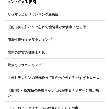
イント貯まる [PR]
リセマラ当たりランキング最新版
【あるある】バリア忘れで龍処理が大惨事になる件
闇属性最強キャラランキング
未開の砂宮の攻略まとめ
最強キャラランキング
【神】テンリンの運極作って良かった件がヤバすぎるｗｗｗ
【期待】α超究極の轟絶キャラは何が来る？サマー予想が熱
い
アンドロイドダイナーαの評価とわくわくの実