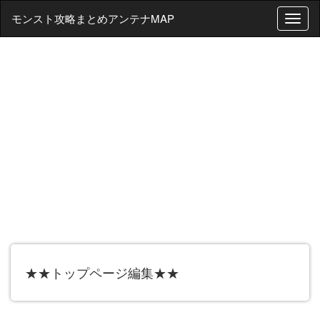
モンスト攻略まとめアンテナMAP
T
o
g
g
l
e
n
a
v
i
g
a
t
i
o
n
★★トップページ編集★★