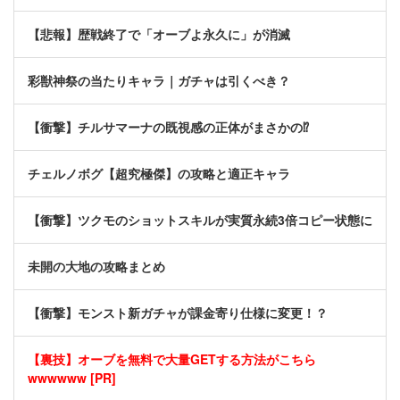
【悲報】歴戦終了で「オーブよ永久に」が消滅
彩獣神祭の当たりキャラ｜ガチャは引くべき？
【衝撃】チルサマーナの既視感の正体がまさかの⁉️
チェルノボグ【超究極傑】の攻略と適正キャラ
【衝撃】ツクモのショットスキルが実質永続3倍コピー状態に
未開の大地の攻略まとめ
【衝撃】モンスト新ガチャが課金寄り仕様に変更！？
【裏技】オーブを無料で大量GETする方法がこちら
wwwwww [PR]