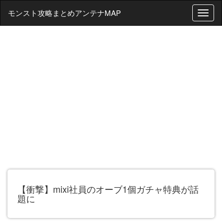
モンスト攻略まとめアンテナMAP
T
o
g
g
l
e
n
a
v
i
g
a
t
i
o
n
【衝撃】mixi社員のオーブ1個ガチャ特典が話
題に