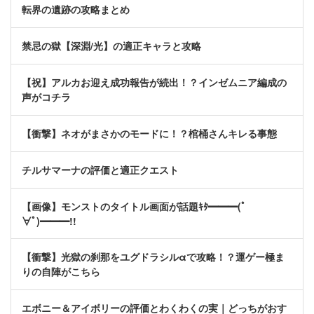
転界の遺跡の攻略まとめ
禁忌の獄【深淵/光】の適正キャラと攻略
【祝】アルカお迎え成功報告が続出！？インゼムニア編成の
声がコチラ
【衝撃】ネオがまさかのモードに！？棺桶さんキレる事態
チルサマーナの評価と適正クエスト
【画像】モンストのタイトル画面が話題ｷﾀ━━━(ﾟ
∀ﾟ)━━━!!
【衝撃】光獄の刹那をユグドラシルαで攻略！？運ゲー極ま
りの自陣がこちら
エボニー＆アイボリーの評価とわくわくの実｜どっちがおす