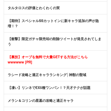
タルタロスの評価とわくわくの実
【期待】スペシャルSSカットインに新キャラ追加の声が急
増！？
【衝撃】限定ガチャ限売却の削除ツイートが発見されてしま
う
【裏技】オーブを無料で大量GETする方法がこちら
wwwwww [PR]
ラシード攻略と適正キャラランキング│神獣の聖域
【凄い】リンネでEX5種ワンパン！？天才テクが話題
メラン＆コリンの星墓の攻略と適正キャラ